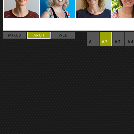
MIXED
ARCH
WEB
A1
A2
A3
A4