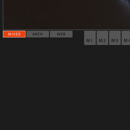
MIXED
ARCH
WEB
M1
M2
M3
M